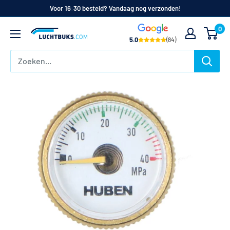
Naar
Voor 16:30 besteld? Vandaag nog verzonden!
de
0
Luchtbuks.com
inhoud
5.0
(84)