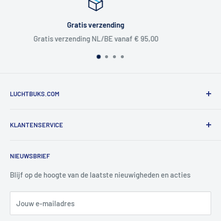
Snelle levering
€ 95,00
Voor 16:30 besteld -> zelfde dag 
LUCHTBUKS.COM
De Bascule VOF
KLANTENSERVICE
Utrechtlaan 9
4926 CK LAGE ZWALUWE
Contact
NIEUWSBRIEF
Informatie
Tel:
+31 6 345 30 448
Mail:
info@luchtbuks.com
Privacybeleid
Blijf op de hoogte van de laatste nieuwigheden en acties
Retour / terugbetaling
Jouw e-mailadres
Verzendbeleid
Search