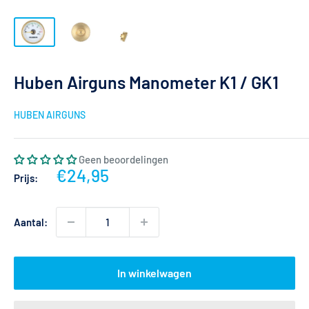
Huben Airguns Manometer K1 / GK1
HUBEN AIRGUNS
Geen beoordelingen
Actieprijs
€24,95
Prijs:
Aantal:
In winkelwagen