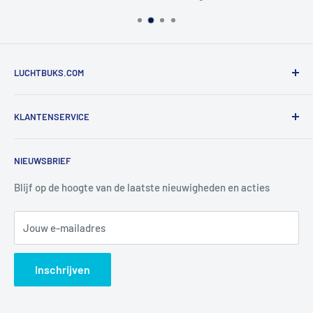
LUCHTBUKS.COM
De Bascule VOF
KLANTENSERVICE
Utrechtlaan 9
4926 CK LAGE ZWALUWE
Contact
NIEUWSBRIEF
Informatie
Tel:
+31 6 345 30 448
Mail:
info@luchtbuks.com
Privacybeleid
Blijf op de hoogte van de laatste nieuwigheden en acties
Retour / terugbetaling
Jouw e-mailadres
Verzendbeleid
Search
Inschrijven