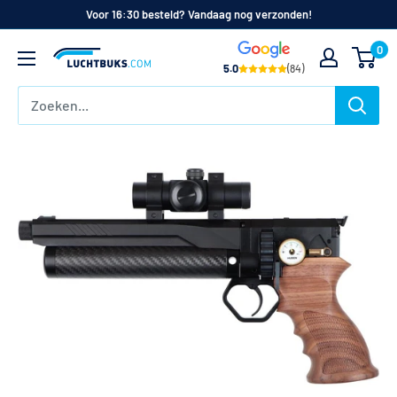
Naar
Voor 16:30 besteld? Vandaag nog verzonden!
de
0
Luchtbuks.com
inhoud
5.0
(84)