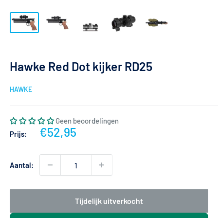
Hawke Red Dot kijker RD25
HAWKE
Geen beoordelingen
Actieprijs
€52,95
Prijs:
Aantal:
Tijdelijk uitverkocht