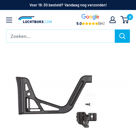
Naar
Voor 16:30 besteld? Vandaag nog verzonden!
de
0
Luchtbuks.com
inhoud
5.0
(84)