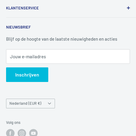
De Bascule VOF
KLANTENSERVICE
Utrechtlaan 9
4926 CK LAGE ZWALUWE
Contact
NIEUWSBRIEF
Informatie
Tel:
+31 6 345 30 448
Mail:
info@luchtbuks.com
Privacybeleid
Blijf op de hoogte van de laatste nieuwigheden en acties
Retour / terugbetaling
Jouw e-mailadres
Verzendbeleid
Search
Inschrijven
Land/regio
Nederland (EUR €)
Volg ons