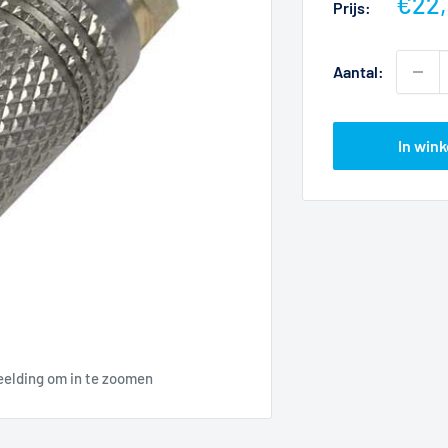
Actie
€22,
Prijs:
Aantal:
In win
eelding om in te zoomen