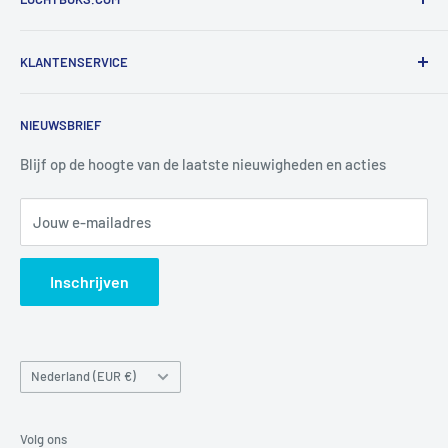
De Bascule VOF
KLANTENSERVICE
Utrechtlaan 9
4926 CK LAGE ZWALUWE
Contact
NIEUWSBRIEF
Informatie
Tel:
+31 6 345 30 448
Mail:
info@luchtbuks.com
Privacybeleid
Blijf op de hoogte van de laatste nieuwigheden en acties
Retour / terugbetaling
Jouw e-mailadres
Verzendbeleid
Search
Inschrijven
Land/regio
Nederland (EUR €)
Volg ons