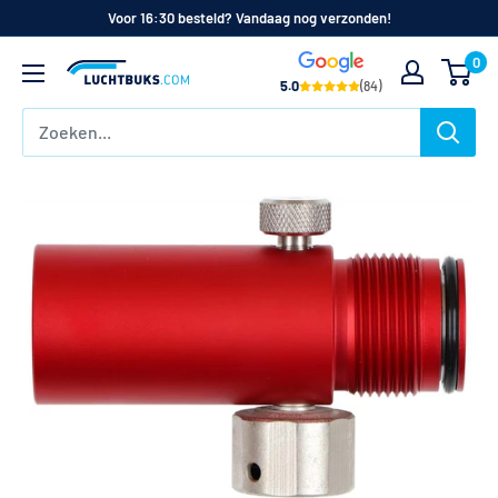
Naar
Voor 16:30 besteld? Vandaag nog verzonden!
de
0
Luchtbuks.com
inhoud
5.0
(84)