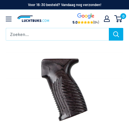
Naar
Voor 16:30 besteld? Vandaag nog verzonden!
de
0
Luchtbuks.com
inhoud
5.0
(84)