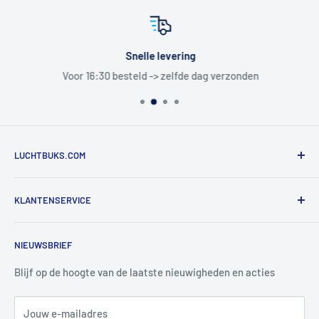
Snelle levering
Voor 16:30 besteld -> zelfde dag verzonden
LUCHTBUKS.COM
De Bascule VOF
KLANTENSERVICE
Utrechtlaan 9
4926 CK LAGE ZWALUWE
Contact
NIEUWSBRIEF
Informatie
Tel:
+31 6 345 30 448
Mail:
info@luchtbuks.com
Privacybeleid
Blijf op de hoogte van de laatste nieuwigheden en acties
Retour / terugbetaling
Jouw e-mailadres
Verzendbeleid