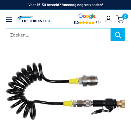
Naar
Voor 16:30 besteld? Vandaag nog verzonden!
de
0
Luchtbuks.com
inhoud
5.0
(84)