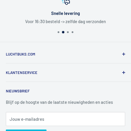
Snelle levering
Voor 16:30 besteld -> zelfde dag verzonden
LUCHTBUKS.COM
De Bascule VOF
KLANTENSERVICE
Utrechtlaan 9
4926 CK LAGE ZWALUWE
Contact
NIEUWSBRIEF
Informatie
Tel:
+31 6 345 30 448
Mail:
info@luchtbuks.com
Privacybeleid
Blijf op de hoogte van de laatste nieuwigheden en acties
Retour / terugbetaling
Jouw e-mailadres
Verzendbeleid
Search