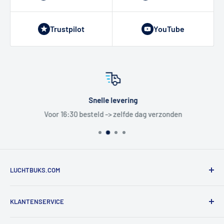
Trustpilot
YouTube
Snelle levering
Voor 16:30 besteld -> zelfde dag verzonden
LUCHTBUKS.COM
De Bascule VOF
KLANTENSERVICE
Utrechtlaan 9
4926 CK LAGE ZWALUWE
Contact