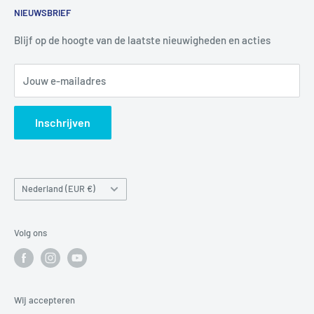
NIEUWSBRIEF
Informatie
Tel:
+31 6 345 30 448
Mail:
info@luchtbuks.com
Privacybeleid
Blijf op de hoogte van de laatste nieuwigheden en acties
Retour / terugbetaling
Jouw e-mailadres
Verzendbeleid
Search
Inschrijven
Land/regio
Nederland (EUR €)
Volg ons
Wij accepteren