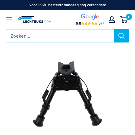
Naar
Voor 16:30 besteld? Vandaag nog verzonden!
de
0
Luchtbuks.com
inhoud
5.0
(84)