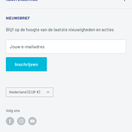
Utrechtlaan 9
4926 CK LAGE ZWALUWE
Contact
NIEUWSBRIEF
Informatie
Tel:
+31 6 345 30 448
Mail:
info@luchtbuks.com
Privacybeleid
Blijf op de hoogte van de laatste nieuwigheden en acties
Retour / terugbetaling
Jouw e-mailadres
Verzendbeleid
Search
Inschrijven
Land/regio
Nederland (EUR €)
Volg ons