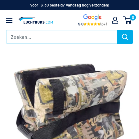
Naar
Voor 16:30 besteld? Vandaag nog verzonden!
de
0
Luchtbuks.com
inhoud
5.0
(84)