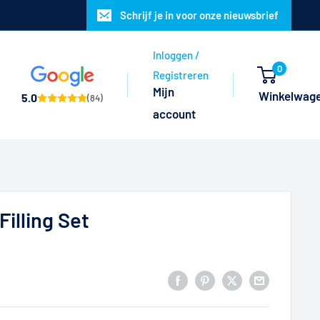
Schrijf je in voor onze nieuwsbrief
Inloggen /
0
Registreren
Mijn
Winkelwag
5.0
(84)
account
Filling Set