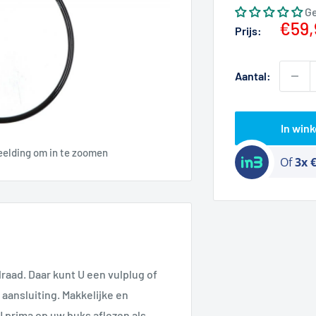
G
Actie
€59,
Prijs:
Aantal:
In win
eelding om in te zoomen
Of
3x 
raad. Daar kunt U een vulplug of
aansluiting. Makkelijke en
 prima op uw buks aflezen als