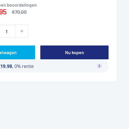
een beoordelingen
prijs
95
Normale
€70,00
prijs
kelwagen
Nu kopen
€19.98
, 0% rente