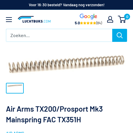
Naar
Voor 16:30 besteld? Vandaag nog verzonden!
de
0
Luchtbuks.com
inhoud
5.0
(84)
Air Arms TX200/Prosport Mk3
Mainspring FAC TX351H