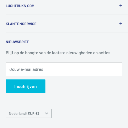
LUCHTBUKS.COM
De Bascule VOF
KLANTENSERVICE
Utrechtlaan 9
4926 CK LAGE ZWALUWE
Contact
NIEUWSBRIEF
Informatie
Tel:
+31 6 345 30 448
Mail:
info@luchtbuks.com
Privacybeleid
Blijf op de hoogte van de laatste nieuwigheden en acties
Retour / terugbetaling
Jouw e-mailadres
Verzendbeleid
Search
Inschrijven
Land/regio
Nederland (EUR €)