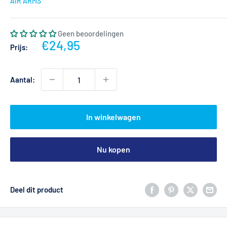
AIR ARMS
Geen beoordelingen
Actieprijs
€24,95
Prijs:
Aantal:
In winkelwagen
Nu kopen
Deel dit product