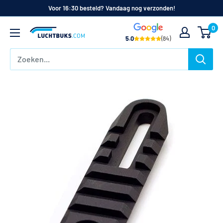
Naar
Voor 16:30 besteld? Vandaag nog verzonden!
de
0
Luchtbuks.com
inhoud
5.0
(84)