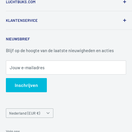
LUCHTBUKS.COM
De Bascule VOF
KLANTENSERVICE
Utrechtlaan 9
4926 CK LAGE ZWALUWE
Contact
NIEUWSBRIEF
Informatie
Tel:
+31 6 345 30 448
Mail:
info@luchtbuks.com
Privacybeleid
Blijf op de hoogte van de laatste nieuwigheden en acties
Retour / terugbetaling
Jouw e-mailadres
Verzendbeleid
Search
Inschrijven
Land/regio
Nederland (EUR €)
Volg ons