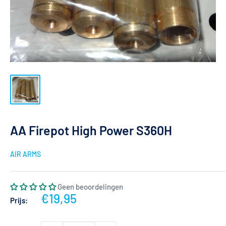
AA Firepot High Power S360H
AIR ARMS
Geen beoordelingen
Actieprijs
€19,95
Prijs: