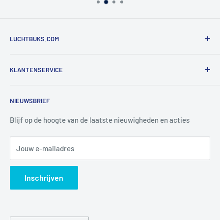
LUCHTBUKS.COM
De Bascule VOF
KLANTENSERVICE
Utrechtlaan 9
4926 CK LAGE ZWALUWE
Contact
NIEUWSBRIEF
Informatie
Tel:
+31 6 345 30 448
Mail:
info@luchtbuks.com
Privacybeleid
Blijf op de hoogte van de laatste nieuwigheden en acties
Retour / terugbetaling
Jouw e-mailadres
Verzendbeleid
Search
Inschrijven