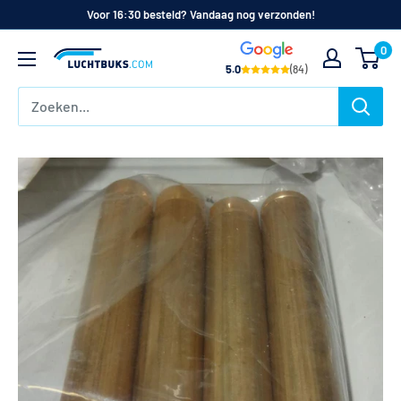
Naar
Voor 16:30 besteld? Vandaag nog verzonden!
de
0
Luchtbuks.com
inhoud
5.0
(84)