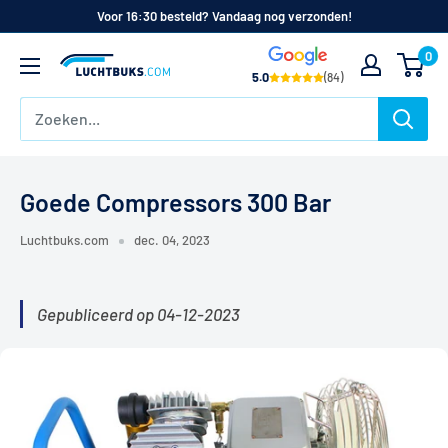
Naar
Voor 16:30 besteld? Vandaag nog verzonden!
de
0
Luchtbuks.com
inhoud
5.0
(84)
Goede Compressors 300 Bar
Luchtbuks.com
dec. 04, 2023
Gepubliceerd op 04-12-2023