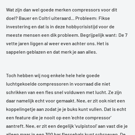
Wat zijn dan wel goede merken compressors voor dit
doel? Bauer en Coltri uiteraard... Probleem: Fikse
investering en dat is in deze hobbycrisistijd voor de
meeste mensen een dik probleem. Begrijpelijk want: De 7
vette jaren liggen al weer even achter ons. Het is
sappelen geblazen en dat merk je aan alles.
Toch hebben wij nog enkele hele hele goede
luchtgekoelde compressoren in voorraad die niet
schrikken van een fles snel volduwen met lucht. Ze zijn
daar namelijk echt voor gemaakt. Nee, er zit ook niet een
koppelingetje aan zodat je je buks kunt vullen. Dat is echt
een feature die je nooit op een 'echte compressor'
aantreft. Nee, er zit een degelijk 'vulpistool' aan vast die je
alleen maar in een 300 bar flessehals kunt schroeven. De