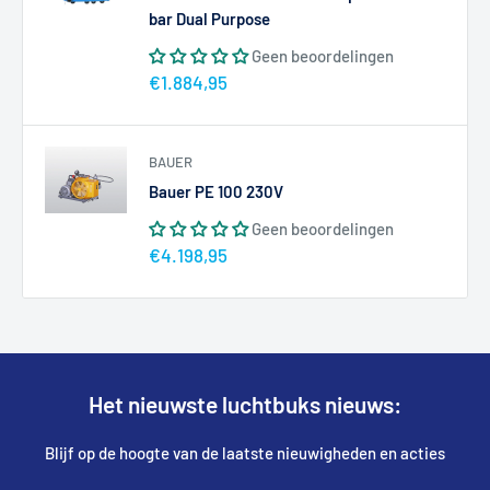
bar Dual Purpose
Geen beoordelingen
Actieprijs
€1.884,95
BAUER
Bauer PE 100 230V
Geen beoordelingen
Actieprijs
€4.198,95
Het nieuwste luchtbuks nieuws:
Blijf op de hoogte van de laatste nieuwigheden en acties