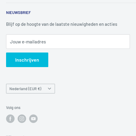
4926 CK LAGE ZWALUWE
Contact
NIEUWSBRIEF
Informatie
Tel:
+31 6 345 30 448
Mail:
info@luchtbuks.com
Privacybeleid
Blijf op de hoogte van de laatste nieuwigheden en acties
Retour / terugbetaling
Jouw e-mailadres
Verzendbeleid
Search
Inschrijven
Land/regio
Nederland (EUR €)
Volg ons