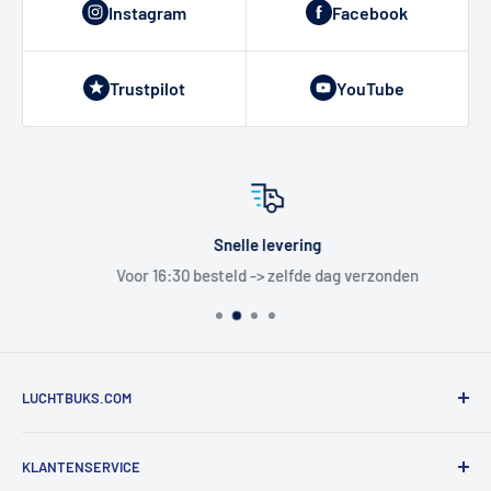
Instagram
Facebook
Trustpilot
YouTube
Snelle levering
Voor 16:30 besteld -> zelfde dag verzonden
LUCHTBUKS.COM
De Bascule VOF
KLANTENSERVICE
Utrechtlaan 9