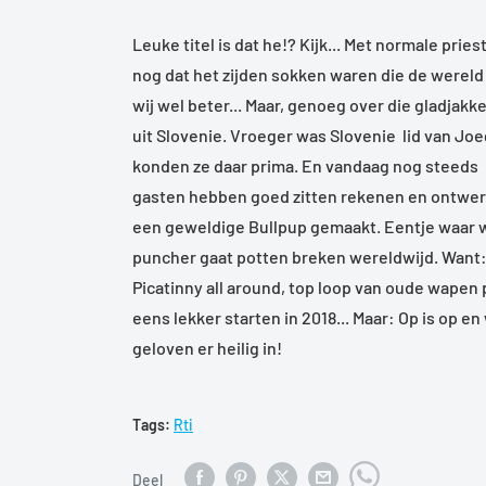
Leuke titel is dat he!? Kijk... Met normale pri
nog dat het zijden sokken waren die de wereld
wij wel beter... Maar, genoeg over die gladjak
uit Slovenie. Vroeger was Slovenie lid van Joe
konden ze daar prima. En vandaag nog steeds E
gasten hebben goed zitten rekenen en ontwe
een geweldige Bullpup gemaakt. Eentje waar wij 
puncher gaat potten breken wereldwijd. Want: S
Picatinny all around, top loop van oude wapen pa
eens lekker starten in 2018... Maar: Op is op en
geloven er heilig in!
Tags:
Rti
Deel