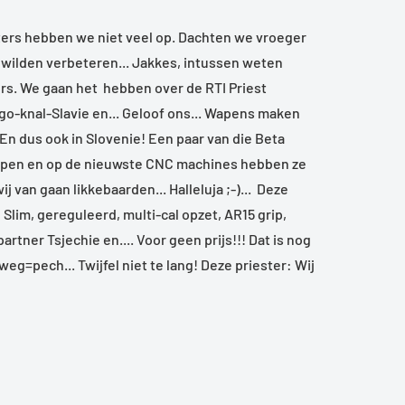
esters hebben we niet veel op. Dachten we vroeger
 wilden verbeteren... Jakkes, intussen weten
kers. We gaan het hebben over de RTI Priest
go-knal-Slavie en... Geloof ons... Wapens maken
n dus ook in Slovenie! Een paar van die Beta
rpen en op de nieuwste CNC machines hebben ze
van gaan likkebaarden... Halleluja ;-)... Deze
lim, gereguleerd, multi-cal opzet, AR15 grip,
rtner Tsjechie en.... Voor geen prijs!!! Dat is nog
 weg=pech... Twijfel niet te lang! Deze priester: Wij