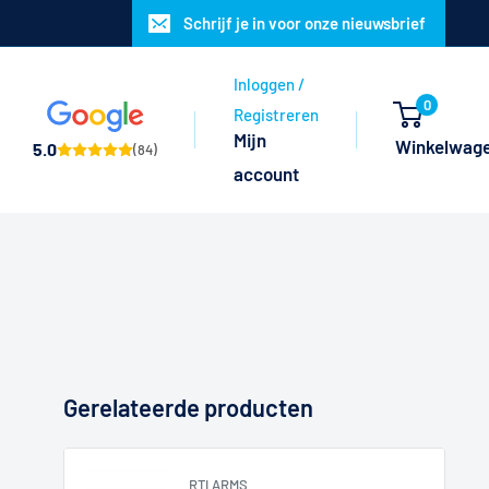
Schrijf je in voor onze nieuwsbrief
Inloggen /
0
Registreren
Mijn
Winkelwag
5.0
(84)
account
Gerelateerde producten
RTI ARMS