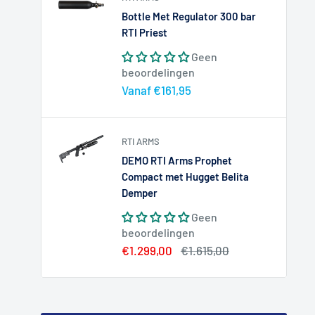
Bottle Met Regulator 300 bar
RTI Priest
Geen
beoordelingen
Actieprijs
Vanaf €161,95
RTI ARMS
DEMO RTI Arms Prophet
Compact met Hugget Belita
Demper
Geen
beoordelingen
Actieprijs
Normale
€1.299,00
€1.615,00
prijs