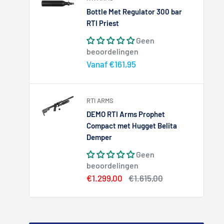
Bottle Met Regulator 300 bar
RTI Priest
Geen
beoordelingen
Actieprijs
Vanaf €161,95
RTI ARMS
DEMO RTI Arms Prophet
Compact met Hugget Belita
Demper
Geen
beoordelingen
Actieprijs
Normale
€1.299,00
€1.615,00
prijs