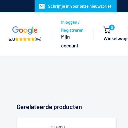
Schrijf je in voor onze nieuwsbrief
Inloggen /
0
Registreren
Mijn
Winkelwag
5.0
(84)
account
Gerelateerde producten
RTI ARMS