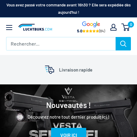
Aller
Vous avez passé votre commande avant 16h30 ? Elle sera expédiée dès
au
aujourd'hui !
contenu
0
Acheter
5.0
(84)
une
carabine
à
air
s
Livraison rapide
comprimé
|
Carabines
à
Nouveautés !
air
comprimé,
Découvrez notre tout dernier produit ici !
pistolets
à
VOIR ICI