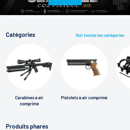
air
comprimé
et
accessoires
Catégories
Voir toutes les catégories
Carabines à air
Pistolets à air comprimé
comprimé
Produits phares