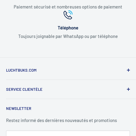
Paiement sécurisé et nombreuses options de paiement
Téléphone
Toujours joignable par WhatsApp ou par téléphone
LUCHTBUKS.COM
De Bascule VOF
SERVICE CLIENTÈLE
, Utrechtlaan 9,
, 4926 CK LAGE ZWALUWE
Contact
NEWSLETTER
Informations
Tél. : +31
6 345 30 448
E-mail : info@luchtbuks.com
Politique de confidentialité
Restez informé des dernières nouveautés et promotions
Retours / Remboursements