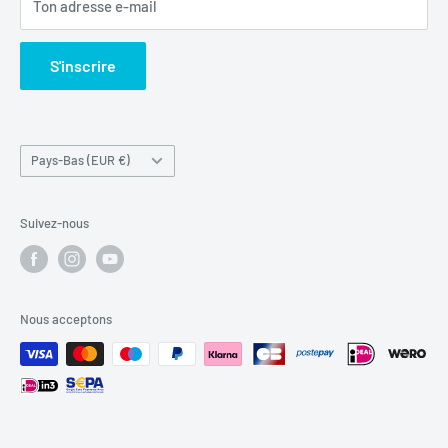
Ton adresse e-mail
Politique d'expédition
Rechercher
S'inscrire
Pays/région
Pays-Bas (EUR €)
Suivez-nous
Nous acceptons