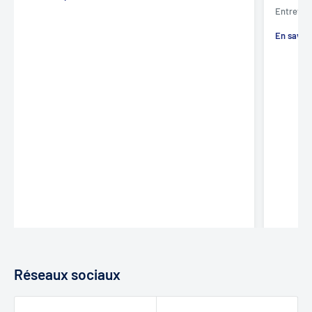
Entretie
En savoi
Réseaux sociaux