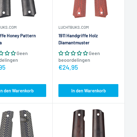
BUKS.COM
LUCHTBUKS.COM
riffe Honey Pattern
1911 Handgriffe Holz
a
Diamantmuster
Geen
Geen
delingen
beoordelingen
prijs
Actieprijs
95
€24,95
In den Warenkorb
In den Warenkorb