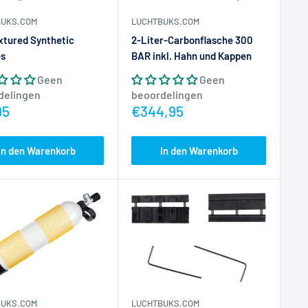
BUKS.COM
LUCHTBUKS.COM
extured Synthetic
2-Liter-Carbonflasche 300
es
BAR inkl. Hahn und Kappen
Geen
Geen
delingen
beoordelingen
prijs
Actieprijs
95
€344,95
In den Warenkorb
In den Warenkorb
BUKS.COM
LUCHTBUKS.COM