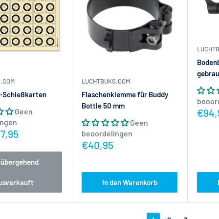
LUCHT
Bodenb
gebra
.COM
LUCHTBUKS.COM
-Schießkarten
Flaschenklemme für Buddy
beoor
Bottle 50 mm
Actie
Geen
€94,
ingen
Geen
ijs
7,95
beoordelingen
Actieprijs
€40,95
rübergehend
usverkauft
In den Warenkorb