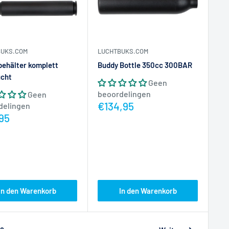
BUKS.COM
LUCHTBUKS.COM
ehälter komplett
Buddy Bottle 350cc 300BAR
ucht
Geen
beoordelingen
Geen
Actieprijs
€134,95
delingen
prijs
95
In den Warenkorb
In den Warenkorb