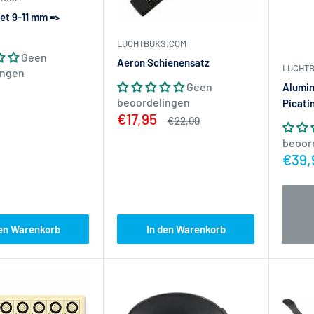
et 9-11 mm =>
LUCHTBUKS.COM
Geen
Aeron Schienensatz
LUCHT
ingen
ijs
Geen
Alumin
beoordelingen
Picati
Actieprijs
€17,95
Normale
€22,00
prijs
beoor
Actie
€39,
den Warenkorb
In den Warenkorb