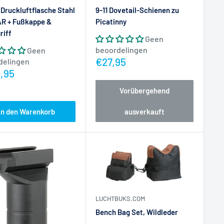
r Druckluftflasche Stahl
9-11 Dovetail-Schienen zu
R + Fußkappe &
Picatinny
riff
Geen
beoordelingen
Geen
Actieprijs
€27,95
delingen
prijs
,95
Vorübergehend
In den Warenkorb
ausverkauft
LUCHTBUKS.COM
Bench Bag Set, Wildleder