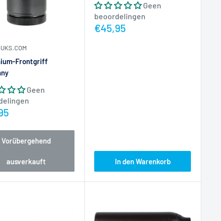
Geen
beoordelingen
Actieprijs
€45,95
BUKS.COM
ium-Frontgriff
nny
Geen
delingen
prijs
95
Vorübergehend
ausverkauft
In den Warenkorb