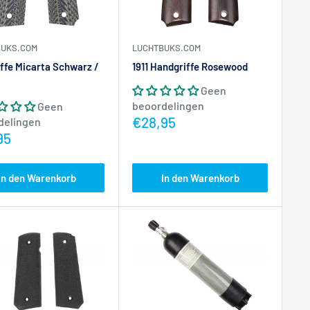
BUKS.COM
LUCHTBUKS.COM
riffe Micarta Schwarz /
1911 Handgriffe Rosewood
Geen
beoordelingen
Geen
Actieprijs
€28,95
delingen
prijs
95
In den Warenkorb
In den Warenkorb