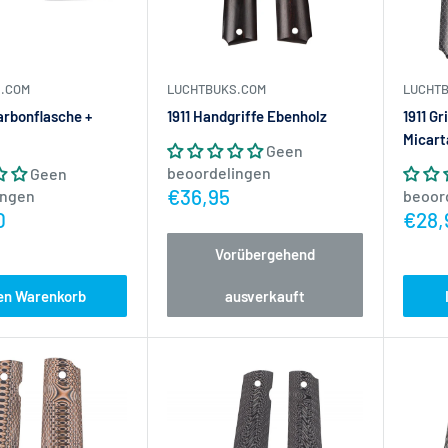
.COM
LUCHTBUKS.COM
LUCHT
Carbonflasche +
1911 Handgriffe Ebenholz
1911 G
Micart
Geen
beoordelingen
Geen
Actieprijs
€36,95
ingen
beoor
ijs
Actie
0
€28,
Vorübergehend
den Warenkorb
ausverkauft