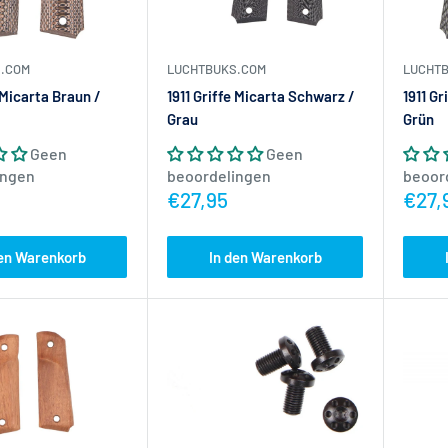
LUCHT
.COM
LUCHTBUKS.COM
1911 G
e Micarta Braun /
1911 Griffe Micarta Schwarz /
Grün
Grau
Geen
Geen
beoor
ingen
beoordelingen
Actie
ijs
Actieprijs
€27,
€27,95
den Warenkorb
In den Warenkorb