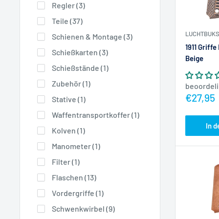
Regler (3)
Teile (37)
LUCHTBUKS
Schienen & Montage (3)
1911 Griff
Schießkarten (3)
Beige
Schießstände (1)
Zubehör (1)
beoordel
Actiepr
€27,95
Stative (1)
Waffentransportkoffer (1)
In 
Kolven (1)
Manometer (1)
Filter (1)
Flaschen (13)
Vordergriffe (1)
Schwenkwirbel (9)