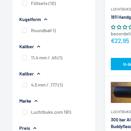
Füllsets (10)
LUCHTBUKS
1911 Handg
Kugelform
Roundball 1)
beoordel
Actiepr
€22,95
Kaliber
11,4 mm / .45 (1)
In 
Kaliber
4,5 mm / .177 (1)
Marke
Luchtbuks.com 191)
LUCHTBUKS
300 bar A
Buddyflas
Preis