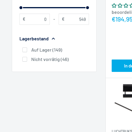
beoordel
Actiepr
€194,9
€
-
€
Lagerbestand
Auf Lager (149)
Nicht vorrätig (46)
In 
LUCHTBUKS