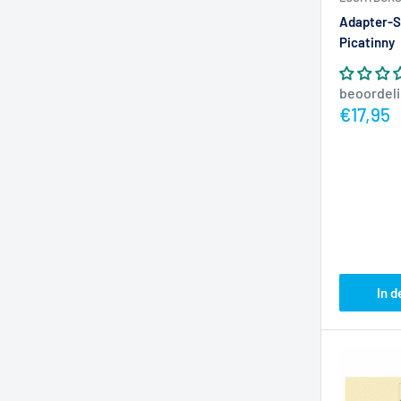
Adapter-S
Picatinny
beoordel
Actiepr
€17,95
In 