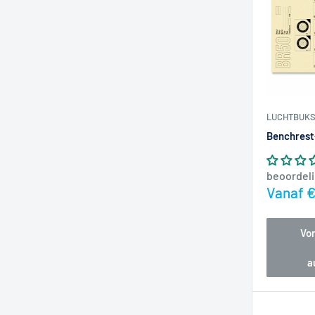
LUCHTBUKS
Benchrest
beoordel
Actiepr
Vanaf €
Vo
a