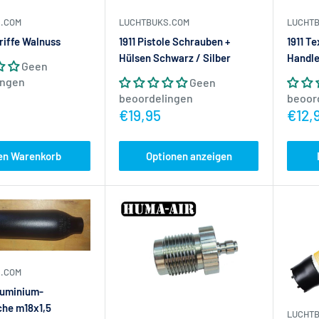
LUCHTBUKS.COM
.COM
LUCHT
1911 Pistole Schrauben +
riffe Walnuss
1911 T
Hülsen Schwarz / Silber
Handl
Geen
ingen
Geen
ijs
beoordelingen
beoor
Actieprijs
Actie
€19,95
€12,
den Warenkorb
Optionen anzeigen
.COM
luminium-
che m18x1,5
LUCHT