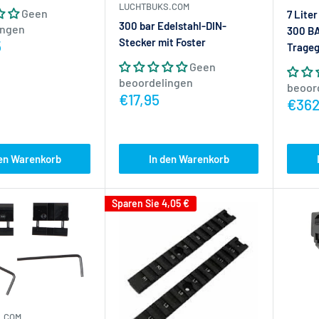
LUCHTBUKS.COM
Geen
7 Lite
300 bar Edelstahl-DIN-
ingen
300 BA
Stecker mit Foster
ijs
5
Trageg
Geen
beoordelingen
beoor
Actieprijs
€17,95
Actie
€362
den Warenkorb
In den Warenkorb
Sparen Sie
4,05 €
.COM