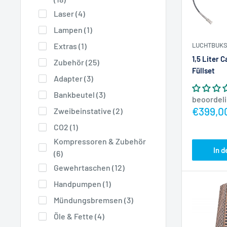
Laser (4)
Lampen (1)
LUCHTBUKS
Extras (1)
1,5 Liter 
Zubehör (25)
Füllset
Adapter (3)
Bankbeutel (3)
beoordel
Actiepr
€399,0
Zweibeinstative (2)
CO2 (1)
Kompressoren & Zubehör
In 
(6)
Gewehrtaschen (12)
Handpumpen (1)
Mündungsbremsen (3)
Öle & Fette (4)