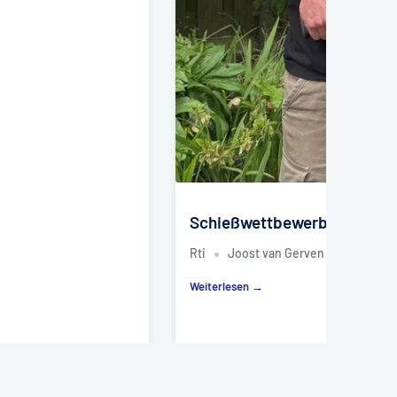
Schießwettbewerb „Naked“ 
Rti
Joost van Gerven
11. Mai 2
Weiterlesen →