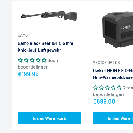
GAMO
Gamo Black Bear IGT 5,5 mm
Knicklauf-Luftgewehr
Geen
VECTOR OPTICS
beoordelingen
Owlset HEIM ES X-N
Actieprijs
€199,95
Mini-Wärmebildvisier
Gee
beoordelingen
Actieprijs
€699,00
In den Warenkorb
In den Waren