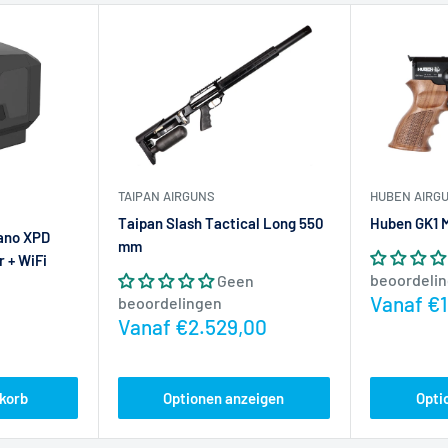
TAIPAN AIRGUNS
HUBEN AIRG
Taipan Slash Tactical Long 550
Huben GK1 M
ano XPD
mm
 + WiFi
beoordeli
Geen
n
Actiepri
Vanaf €
beoordelingen
Actieprijs
Vanaf €2.529,00
Optionen anzeigen
Opti
korb