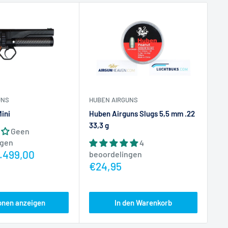
Spar
ES
Lu
UNS
HUBEN AIRGUNS
SE
ini
Huben Airguns Slugs 5,5 mm .22
Sc
33,3 g
Geen
ngen
4
be
js
1.499,00
beoordelingen
Ac
€
Actieprijs
€24,95
onen anzeigen
In den Warenkorb