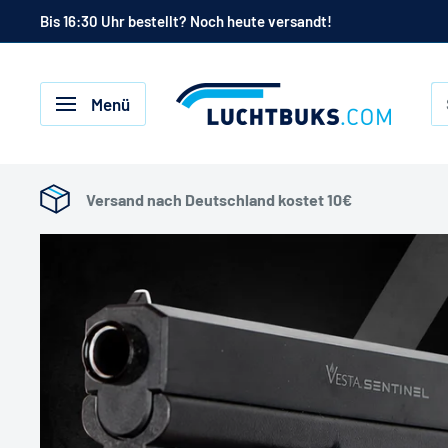
Zum
Bis 16:30 Uhr bestellt? Noch heute versandt!
Inhalt
Luftgewehr
Menü
kaufen
|
Luftgewehre,
Versand nach Deutschland kostet 10€
Luftpistolen
und
Zubehör